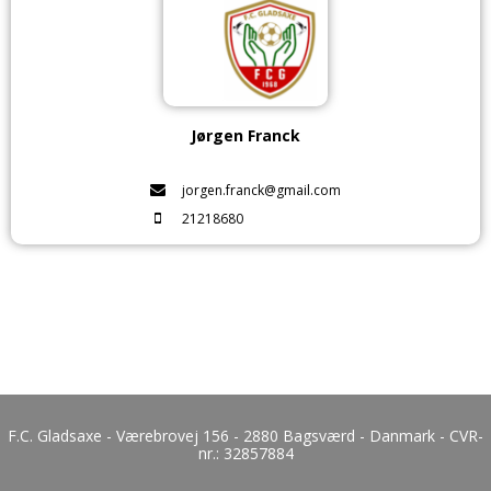
Jørgen Franck
jorgen.franck@gmail.com
21218680
F.C. Gladsaxe - Værebrovej 156 - 2880 Bagsværd - Danmark - CVR-
nr.:
32857884