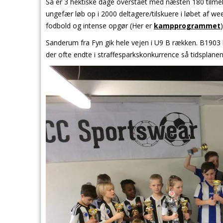
Så er 3 hektiske dage overstået med næsten 180 tilmel
ungefær løb op i 2000 deltagere/tilskuere i løbet af 
fodbold og intense opgør
(Her er
kampprogrammet
)
Sanderum fra Fyn gik hele vejen i U9 B rækken. B190
der ofte endte i straffesparkskonkurrence så tidsplanen g