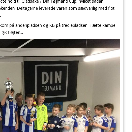
dte hold til Gladsaxe / Din Tøjmand Cup, hvilket sådan
weekenden. Deltagerne leverede varen som sædvanlig med flot
.
3 kom på andenpladsen og KB på trediepladsen. Tætte kampe
ik fløjten...