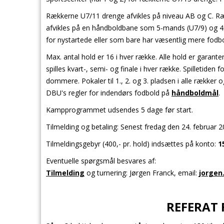
Rækkerne U7/11 drenge afvikles på niveau AB og C. Ræ
afvikles på en håndboldbane som 5-mands (U7/9) og 4
for nystartede eller som bare har væsentlig mere fodb
Max. antal hold er 16 i hver række. Alle hold er garante
spilles kvart-, semi- og finale i hver række. Spilletiden 
dommere. Pokaler til 1., 2. og 3. pladsen i alle rækker 
DBU's regler for indendørs fodbold på
håndboldmål
.
Kampprogrammet udsendes 5 dage før start.
Tilmelding og betaling: Senest fredag den 24. februar 
Tilmeldingsgebyr (400,- pr. hold) indsættes på konto:
1
Eventuelle spørgsmål besvares af:
Tilmelding
og turnering: Jørgen Franck, email:
jorgen
REFERAT