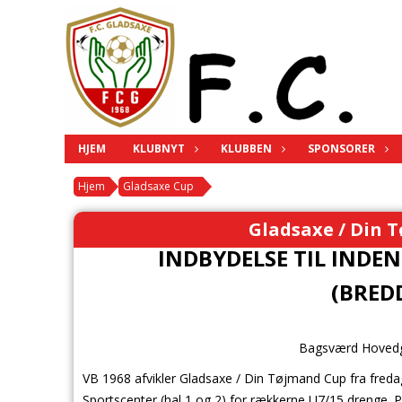
HJEM
KLUBNYT
KLUBBEN
SPONSORER
Hjem
Gladsaxe Cup
Gladsaxe / Din T
INDBYDELSE TIL IND
(BRED
Bagsværd Hovedg
VB 1968 afvikler Gladsaxe / Din Tøjmand Cup fra fredag
Sportscenter (hal 1 og 2) for rækkerne U7/15 drenge. 