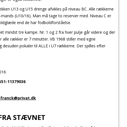
kken U13 og U15 drenge afvikles på niveau BC. Alle rækkerne
-mands (U10/16). Man må tage to reserver med. Niveau C er
oldglæde end de har fodboldforståelse.
ret mindst tre kampe. Nr. 1 og 2 fra hver pulje går videre og der
for alle rækker er 7 minutter. VB 1968 stiller med egne
og desuden pokaler til ALLE i U7 rækkerne. Der spilles efter
2016
551-11379036
.franck@privat.dk
 FRA STÆVNET