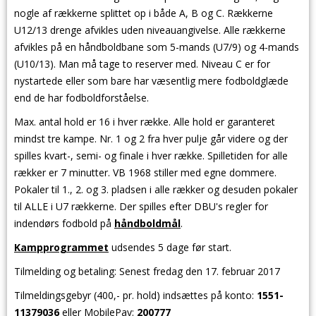
nogle af rækkerne splittet op i både A, B og C. Rækkerne
U12/13 drenge afvikles uden niveauangivelse. Alle rækkerne
afvikles på en håndboldbane som 5-mands (U7/9) og 4-mands
(U10/13). Man må tage to reserver med. Niveau C er for
nystartede eller som bare har væsentlig mere fodboldglæde
end de har fodboldforståelse.
Max. antal hold er 16 i hver række. Alle hold er garanteret
mindst tre kampe. Nr. 1 og 2 fra hver pulje går videre og der
spilles kvart-, semi- og finale i hver række. Spilletiden for alle
rækker er 7 minutter. VB 1968 stiller med egne dommere.
Pokaler til 1., 2. og 3. pladsen i alle rækker og desuden pokaler
til ALLE i U7 rækkerne. Der spilles efter DBU's regler for
indendørs fodbold på
håndboldmål
.
Kampprogrammet
udsendes 5 dage før start.
Tilmelding og betaling: Senest fredag den 17.
februar
2017
Tilmeldingsgebyr (400,- pr. hold) indsættes på konto:
1551-
11379036
eller MobilePay:
200777