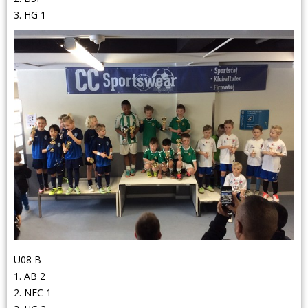
3. HG 1
U08 B
1. AB 2
2. NFC 1