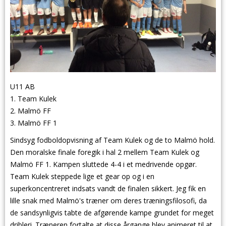
U11 AB
1. Team Kulek
2. Malmö FF
3. Malmö FF 1
Sindsyg fodboldopvisning af Team Kulek og de to Malmö hold.
Den moralske finale foregik i hal 2 mellem Team Kulek og
Malmö FF 1. Kampen sluttede 4-4 i et medrivende opgør.
Team Kulek steppede lige et gear op og i en
superkoncentreret indsats vandt de finalen sikkert. Jeg fik en
lille snak med Malmö's træner om deres træningsfilosofi, da
de sandsynligvis tabte de afgørende kampe grundet for meget
dribleri. Træneren fortalte at disse årgange blev animeret til at