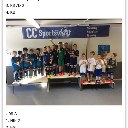
3. KB7D 2
4. KB
U08 A
1. HIK 2
2. BSI