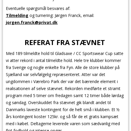
Eventuelle spørgsmål besvares af:
Tilmelding
og turnering: Jørgen Franck, email:
jorgen.franck@privat.dk
REFERAT FRA STÆVNET
Med 189 tilmeldte hold til Gladsaxe / CC Sportswear Cup satte
vi atter rekord i antal tilmeldte hold. Hele tre klubber kommer
fra Sverige og nogle enkelte fra Fyn. Alle de store klubber på
Sjælland var selvfølgelig repræsenteret. Atter var det
ungdommen i Værebro Park der var det bærende element i
realisationen af selve stævnet. Rekorden medførte et stramt
program med 5 timer om fredagen samt 12 timer både lørdag
og søndag. Overskuddet fra stævnet gik blandt andet til
Danmarks laveste kontingent for de helt små i klubben. Et ½
års kontingent koster 125kr. og så får de et gratis kampsæt
med i købet. Deltagerne leverede varen som sædvanlig med
flot fodbold og intense opgør.