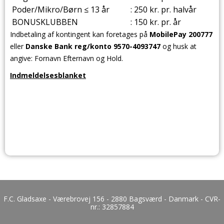
Poder/Mikro/Børn ≤ 13 år
: 250 kr. pr. halvår
BONUSKLUBBEN
: 150 kr. pr. år
Indbetaling af kontingent kan foretages på
MobilePay 200777
eller
Danske Bank reg/konto 9570-4093747
og husk at
angive: Fornavn Efternavn og Hold.
Indmeldelsesblanket
F.C. Gladsaxe - Værebrovej 156 - 2880 Bagsværd - Danmark - CVR-
nr.:
32857884