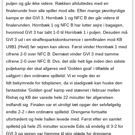
puljen og går ikke videre. Rækken afsluttedes med en
finalerunde hvor alle spiller mod alle. Efter mange jævnbyrdige
kampe er det GVI 3, Hornbæk 1 og NFC B der går videre til
finalerunden. Hornbæk 1 og NFC B har lutter sejre i bagagen,
hvorimod GVI 3 har tabt 1-0 til Hornbæk 1 i puljen. Desuden må
GVI 3 ud i en straffesparkskonkurrence i semifinalen mod KB
U9B1 (Hvid) før sejren kan sikres. Først vinder Hornbæk 1 med
cifrene 2-0 over NFC B. Dernæst vinder GVI 3 med samme
cifrene 2-0 over NFC B. Dvs. det står helt lige inden den sidste
puljekamp der skal afgøres ved 'Golden goal' i tilfælde af
uafgjort i den ordinære spilletid. Vi er nogle der er
lidt bekymrede for tidsplanen, da vi stadigvæk kan huske den
fantastiske 'Golden goal' kamp ved stævnet i februar mellen
Rishøj og KB der varede hele 22 minutter før afgørelsen
indfandt sig. Finalen var et utroligt tæt opgør der selvfølgelig
endte 2-2 i den ordinære spilletid. Drengene fortsatte
ufortrødent og hele hallen levede med. Først efter en samlet
spilletid på hele 25 minutter scorede Edis så endelig til 3-2 for
GVI 3 og sejren var hjemme til stor glæde for drengene.