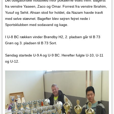
Det obligatoriske holdbilled hvor pokalerne vises frem. Bagerst
fra venstre Yaseen, Zaco og Omar. Forrest fra venstre Ibrahim,
Yusuf og Sehit. Ahsan stod for holdet, da Nazam havde travlt
med selve stævnet. Bagefter blev sejren fejret nede i
Sportsklubben med sodavand og kage.
I U-8 BC rækken vinder Brøndby H2, 2. pladsen går til B 73
Grøn og 3. pladsen til B 73 Sort.
Søndag startede U-9 A og U-9 BC. Herefter fulgte U-10, U-11
og U-12.