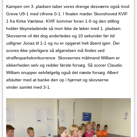
Kampen om 3. pladsen taber vores drenge desværre også mod
Greve U9-1 med cifrene 0-1. I finalen møder Skovshoved KVIF
1 fra Kirke Værløse. KVIF kommer foran 1-0 og den stilling
holder tilsyneladende så mon ikke de løber med 1. pladsen.
Skovserne vil det dog anderledes og 10 sekunder før tid
udligner Jonas til 1-1 og nu er opgøret helt åbent igen. Der
scores ikke yderligere så afgørelsen må findes ved
straffesparkskonkurrence. Skovsernes målmand William er
sikkerheden selv og redder første forsøg. Så scorer Claudio.
William snupper selvfølgelig også det næste forsøg. Albert
afslutter med at banke den op i hjørnet og skovserne
vinder samlet med 3-1.