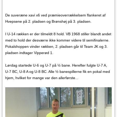
De suveræne xavi x6 ved præmieoverrækkelsem flankeret af
Hvepsene på 2. pladsen og Brønshøj på 3. pladsen.
I U-14 rækken er der tilmeldt 8 hold. VB 1968 stiller blandt andet
med to hold der desværre ikke kommer videre til semifinalerne.
Pokalshoppen vinder rækken, 2. pladsen går til Team JK og 3.
pladsen indtager Vipperød 1.
Lørdag startede U-6 og U-7 på ½ bane. Herefter fulgte U-7 A,
U-7 BC, U-8 A og U-8 BC. Alle ½ banespillerne fik en pokal med
hjem, hvilket for mange var den allerførste...