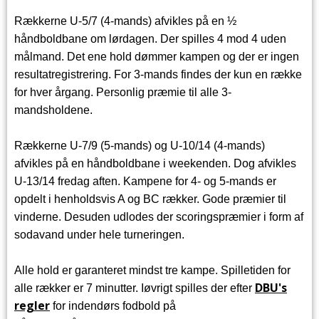
Rækkerne U-5/7 (4-mands) afvikles på en ½
håndboldbane om lørdagen.
Der spilles 4 mod 4 uden
målmand.
Det ene hold dømmer kampen og der er ingen
resultatregistrering.
For 3-mands findes der kun en række
for hver årgang. Personlig præmie
til alle 3-
mandsholdene.
Rækkerne U-7/9 (5-mands) og
U-10/14 (4-mands)
afvikles på en håndboldbane i weekenden.
Dog afvikles
U-13/14 fredag aften.
Kampene for 4- og 5-mands er
opdelt i henholdsvis A og BC rækker. Gode
præmier til
vinderne. Desuden udlodes der scoringspræmier i form af
sodavand under hele turneringen.
Al
le hold er garanteret mindst tre kampe. Spilletiden for
DBU's
alle rækker er 7 minutter. Iøvrigt spilles der efter
regler
for indendørs fodbold på