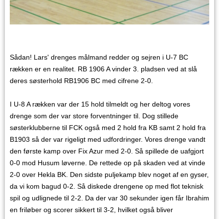
Sådan! Lars' drenges målmand redder og sejren i U-7 BC
rækken er en realitet. RB 1906 A vinder 3. pladsen ved at slå
deres søsterhold RB1906 BC med cifrene 2-0.
I U-8 A rækken var der 15 hold tilmeldt og her deltog vores
drenge som der var store forventninger til. Dog stillede
søsterklubberne til FCK også med 2 hold fra KB samt 2 hold fra
B1903 så der var rigeligt med udfordringer. Vores drenge vandt
den første kamp over Fix Azur med 2-0. Så spillede de uafgjort
0-0 mod Husum løverne. De rettede op på skaden ved at vinde
2-0 over Hekla BK. Den sidste puljekamp blev noget af en gyser,
da vi kom bagud 0-2. Så diskede drengene op med flot teknisk
spil og udlignede til 2-2. Da der var 30 sekunder igen får Ibrahim
en friløber og scorer sikkert til 3-2, hvilket også bliver