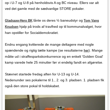
op i U-7 og U-8 på henholdsvis A og BC niveau. Ellers var alt
ved det gamle med de sædvanlige STORE pokaler.
lånte os deres ½ baneudstyr og
Gladsaxe-Hero BK
Tom Vang
hjalp på trods af travlhed op til kommunalvalget, hvor
Knudsen
han opstiller for Socialdemokratiet.
Endnu engang kvitterede de mange deltagere med nogle
spændende og rigtig tætte kampe (se resultaterne
). Mange
her
måtte ud i straffesparkskonkurrence og en enkelt 'Golden Goal'
kamp varede hele 25 minutter før vi endelig fandt en afgørelse.
Stævnet startede fredag aften for U-13 og U-14.
Nedenunder ses pokalerne til 1., 2. og 3. pladsen. 1. pladsen fik
også den store pokal til holdskabet.