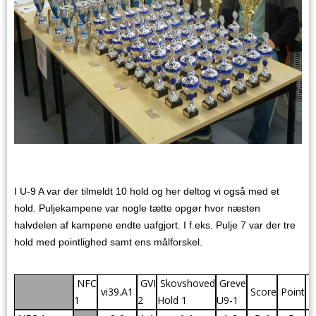
I U-9 A var der tilmeldt 10 hold og her deltog vi også med et
hold. Puljekampene var nogle tætte opgør hvor næsten
halvdelen af kampene endte uafgjort. I f.eks. Pulje 7 var der tre
hold med pointlighed samt ens målforskel.
NFC
GVI
Skovshoved
Greve
vi39.A1
Score
Point
Pl
1
2
Hold 1
U9-1