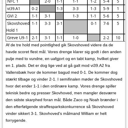
NFC 1
2-0
1-1
1-1
1-2
5-4
5
vi39.A1
0-2
1-3
3-3
1-3
5-9
1
GVI 2
1-1
3-1
1-3
1-1
5-6
5
Skovshoved
1-1
3-3
3-1
0-1
7-6
5
Hold 1
Greve U9-1
2-1
3-1
1-1
1-0
2-2
10
Af de tre hold med pointlighed gik Skovshoved videre da de
havde scoret flest mål. Vores drenge klarer sig godt i den anden
pulje med to vundne, en uafgjort og en tabt kamp, hvilket giver
en 1. plads. Det er dog lige ved at gå galt mod vi39.A2 fra
Vallensbæk hvor de kommer bagud med 0-1. De kommer dog
stærkt tilbage og vinder 2-1. I semifinalen møder de Skovshoved
hvor det ender 1-1 i den ordinære kamp. Vores drenge spiller
teknisk bedre og presser Skovhoved, men mangler desværre
den sidste skarphed foran mål. Både Zaco og Noah brænder i
den efterfølgende straffesparkskonkurrence så Skovshoved
vinder sikkert 3-1. Skovhoved's målmand William er helt
forrygende.