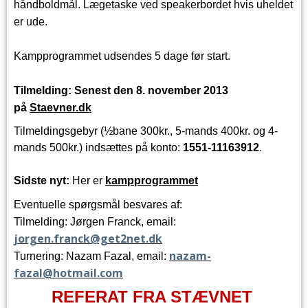
håndboldmål.
Lægetaske ved speakerbordet hvis uheldet
er ude.
Kampprogrammet udsendes 5 dage før start.
Tilmelding: Senest den 8. november 2013
på
Staevner.dk
Tilmeldingsgebyr (½bane 300kr., 5-mands 400kr. og 4-
mands 500kr.) indsættes på konto:
1551-11163912
.
Sidste nyt:
Her er
kampprogrammet
Eventuelle spørgsmål besvares af:
Tilmelding: Jørgen Franck, email:
jorgen.franck@get2net.dk
nazam-
Turnering: Nazam Fazal, email:
fazal@hotmail.com
REFERAT FRA STÆVNET