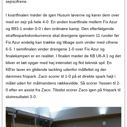
sejrscifrene.
I kvartfinalen møder de igen Husum løverne og kører dem over
med en sejr på hele 4-0. En anden kvartfinale mellem Fix Azur
og B93-1 ender 0-0 i den ordinære kamp. Den efterfølgende
straffesparkskonkurrence skal drengene igennem 11 runder før
Fix Azur endelig kan trække sig tilbage som vinder med cifrene
6-5. I semifinalen vinder drengene 1-0 over Fix Azur og
finalekampen er en realitet. I finalen møder de KB U8-A 1 og det
bliver et tæt opgør med høj intensitet og flot teknisk spil. En
KB'er laver en glidende tackling udenfor målfeltet og der
dømmes frispark. Zaco scorer til 1-0 på et direkte spark højt i
målet uden for målmandens rækkevidde. Så scorer Yassen til 2-
0 efter en assist fra Zaco. Tilsidst scorer Zaco igen på frispark til
slutresultatet 3-0.