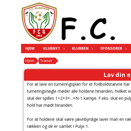
HJEM
KLUBNYT
KLUBBEN
SPONSORER
Hjem
Træner
Lav din 
For at lave en turneringsplan for et fodboldstævne har
turneringsnøgle møder alle holdene hinanden, hvilket er
skal der spilles 1+2+3+...+N-1 kampe. F.eks. skal en pul
hold har mødt hinanden.
For at holdene skal være jævnbyrdige laver man en rækk
rækken og de er samlet i Pulje 1.