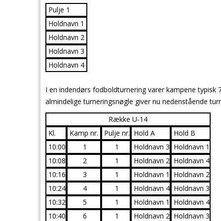
Pulje 1
Holdnavn 1
Holdnavn 2
Holdnavn 3
Holdnavn 4
I en indendørs fodboldturnering varer kampene typisk 7
almindelige turneringsnøgle giver nu nedenstående turne
Række U-14
Kl.
Kamp nr.
Pulje nr.
Hold A
Hold B
10:00
1
1
Holdnavn 3
Holdnavn 1
10:08
2
1
Holdnavn 2
Holdnavn 4
10:16
3
1
Holdnavn 1
Holdnavn 2
10:24
4
1
Holdnavn 4
Holdnavn 3
10:32
5
1
Holdnavn 1
Holdnavn 4
10:40
6
1
Holdnavn 2
Holdnavn 3