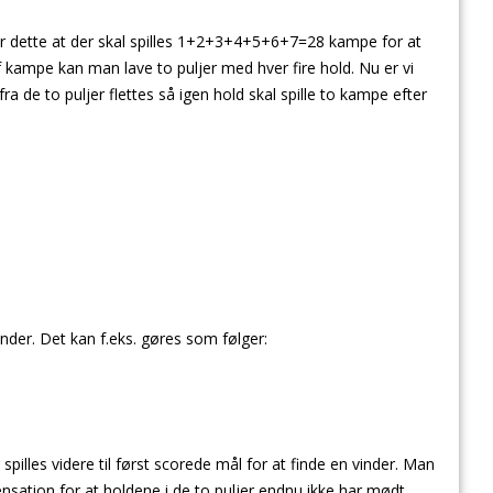
ører dette at der skal spilles 1+2+3+4+5+6+7=28 kampe for at
f kampe kan man lave to puljer med hver fire hold. Nu er vi
de to puljer flettes så igen hold skal spille to kampe efter
inder. Det kan f.eks. gøres som følger:
 spilles videre til først scorede mål for at finde en vinder. Man
tion for at holdene i de to puljer endnu ikke har mødt