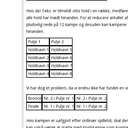
Hvis der f.eks. er tilmeldt otte hold i en række, medf
alle hold har mødt hinanden. For at reducere antallet a
pludselig nede på 12 kampe og desuden kan kampene fra 
hinanden.
Pulje 1
Pulje 2
Holdnavn 1
Holdnavn 5
Holdnavn 2
Holdnavn 6
Holdnavn 3
Holdnavn 7
Holdnavn 4
Holdnavn 8
Vi har dog et problem, da vi endnu ikke har fundet en v
Bronce
Nr. 2 i Pulje nr. 1
Nr. 2 i Pulje nr. 2
Finale
Nr. 1 i Pulje nr. 1
Nr. 1 i Pulje nr. 2
Hvis kampen er uafgjort efter ordinær spilletid, skal der
kan også vælge at starte med krydskampe som kompensa