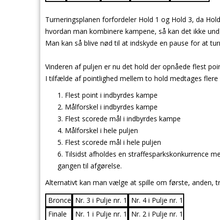
Turneringsplanen forfordeler Hold 1 og Hold 3, da Hold 
hvordan man kombinere kampene, så kan det ikke undgås
Man kan så blive nød til at indskyde en pause for at tur
Vinderen af puljen er nu det hold der opnåede flest point
I tilfælde af pointlighed mellem to hold medtages flere k
Flest point i indbyrdes kampe
Målforskel i indbyrdes kampe
Flest scorede mål i indbyrdes kampe
Målforskel i hele puljen
Flest scorede mål i hele puljen
Tilsidst afholdes en straffesparkskonkurrence med
gangen til afgørelse.
Alternativt kan man vælge at spille om første, anden, t
Bronce
Nr. 3 i Pulje nr. 1
Nr. 4 i Pulje nr. 1
Finale
Nr. 1 i Pulje nr. 1
Nr. 2 i Pulje nr. 1