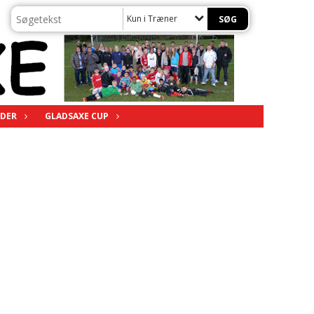
Kun i Træner
DER
GLADSAXE CUP