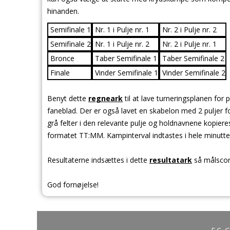
hinanden.
Semifinale 1
Nr. 1 i Pulje nr. 1
Nr. 2 i Pulje nr. 2
Semifinale 2
Nr. 1 i Pulje nr. 2
Nr. 2 i Pulje nr. 1
Bronce
Taber Semifinale 1
Taber Semifinale 2
Finale
Vinder Semifinale 1
Vinder Semifinale 2
Benyt dette
regneark
til at lave turneringsplanen for p
faneblad. Der er også lavet en skabelon med 2 puljer for
grå felter i den relevante pulje og holdnavnene kopieres
formatet TT:MM. Kampinterval indtastes i hele minutte
Resultaterne indsættes i dette
resultatark
så målscore
God fornøjelse!