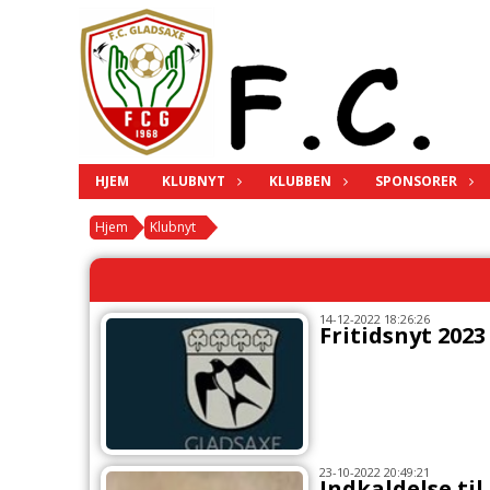
HJEM
KLUBNYT
KLUBBEN
SPONSORER
Hjem
Klubnyt
14-12-2022 18:26:26
Fritidsnyt 202
23-10-2022 20:49:21
Indkaldelse ti