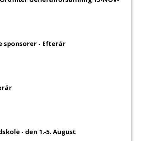
e sponsorer - Efterår
erår
skole - den 1.-5. August