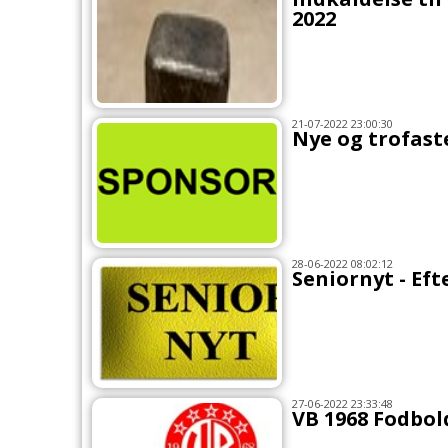
2022
21-07-2022 23:00:30
Nye og trofast
28-06-2022 08:02:12
Seniornyt - Eft
27-06-2022 23:33:48
VB 1968 Fodbold