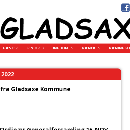
GÆSTER
SENIOR
UNGDOM
TRÆNER
TRÆNINGSTI
2022
3 fra Gladsaxe Kommune
l Ordinær Generalforsamling 15-NOV-