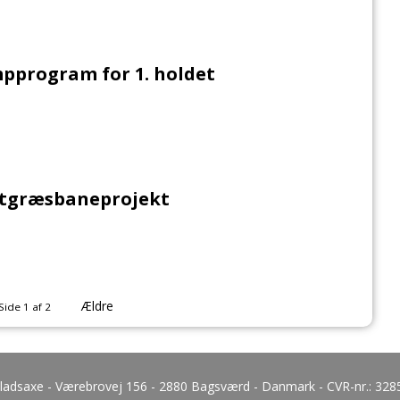
pprogram for 1. holdet
tgræsbaneprojekt
Ældre
Side 1 af 2
Gladsaxe - Værebrovej 156 - 2880 Bagsværd - Danmark - CVR-nr.:
328