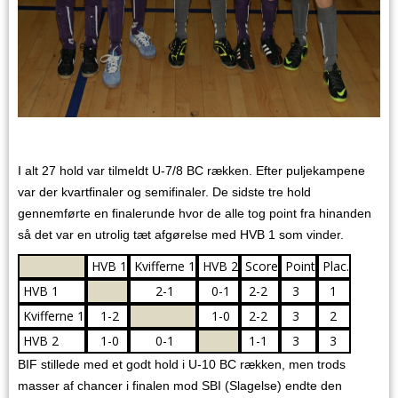
I alt 27 hold var tilmeldt U-7/8 BC rækken. Efter puljekampene
var der kvartfinaler og semifinaler. De sidste tre hold
gennemførte en finalerunde hvor de alle tog point fra hinanden
så det var en utrolig tæt afgørelse med HVB 1 som vinder.
HVB 1
Kvifferne 1
HVB 2
Score
Point
Plac.
HVB 1
2-1
0-1
2-2
3
1
Kvifferne 1
1-2
1-0
2-2
3
2
HVB 2
1-0
0-1
1-1
3
3
BIF stillede med et godt hold i U-10 BC rækken, men trods
masser af chancer i finalen mod SBI (Slagelse) endte den