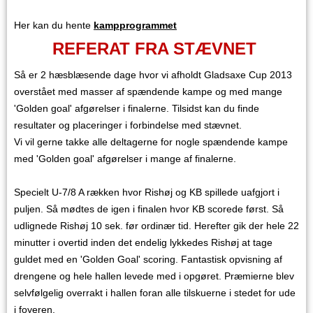
Her kan du hente
kampprogrammet
REFERAT FRA STÆVNET
Så er 2 hæsblæsende dage hvor vi afholdt Gladsaxe Cup 2013
overstået med masser af spændende kampe og med mange
'Golden goal' afgørelser i finalerne. Tilsidst kan du finde
resultater og placeringer i forbindelse med stævnet.
Vi vil gerne takke alle deltagerne for nogle spændende kampe
med 'Golden goal' afgørelser i mange af finalerne.
Specielt U-7/8 A rækken hvor Rishøj og KB spillede uafgjort i
puljen. Så mødtes de igen i finalen hvor KB scorede først. Så
udlignede Rishøj 10 sek. før ordinær tid. Herefter gik der hele 22
minutter i overtid inden det endelig lykkedes Rishøj at tage
guldet med en 'Golden Goal' scoring. Fantastisk opvisning af
drengene og hele hallen levede med i opgøret. Præmierne blev
selvfølgelig overrakt i hallen foran alle tilskuerne i stedet for ude
i foyeren.