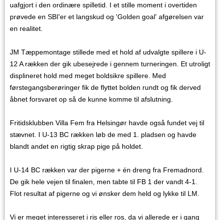
uafgjort i den ordinære spilletid. I et stille moment i overtiden
prøvede en SBI'er et langskud og 'Golden goal' afgørelsen var
en realitet.
JM Tæppemontage stillede med et hold af udvalgte spillere i U-
12 A rækken der gik ubesejrede i gennem turneringen. Et utroligt
displineret hold med meget boldsikre spillere. Med
førstegangsberøringer fik de flyttet bolden rundt og fik derved
åbnet forsvaret op så de kunne komme til afslutning.
Fritidsklubben Villa Fem fra Helsingør havde også fundet vej til
stævnet. I U-13 BC rækken løb de med 1. pladsen og havde
blandt andet en rigtig skrap pige på holdet.
I U-14 BC rækken var der pigerne + én dreng fra Fremadnord.
De gik hele vejen til finalen, men tabte til FB 1 der vandt 4-1.
Flot resultat af pigerne og vi ønsker dem held og lykke til LM.
Vi er meget interesseret i ris eller ros, da vi allerede er i gang