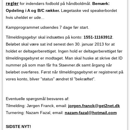
regler
for indendørs fodbold på håndboldmål.
Bemærk:
Opdeling i A og B/C rækker.
Lægetaske ved speakerbordet
hvis uheldet er ude...
Kampprogrammet udsendes 7 dage før start.
Tilmeldingsgebyr skal indsættes på konto:
1551-11163912
.
Beløbet skal være sat ind senest den 30. januar 2013 for at
holdet er deltagerberettiget. Ingen hold er deltagerberettiget før
tilmeldingsgebyret er modtaget. Man skal huske at skrive det ID
nummer på som man får fra Staevner.dk samt årgang når
beløbet overføres. Først når tilmeldingsgebyret er registreret på
vores konto, bliver "status" ændret til "bekræftet".
Eventuelle spørgsmål besvares af:
Tilmelding: Jørgen Franck, email:
jorgen.franck@get2net.dk
Turnering: Nazam Fazal, email:
nazam-fazal@hotmail.com
SIDSTE NYT!