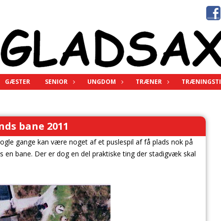
GÆSTER
SENIOR
UNGDOM
TRÆNER
TRÆNINGSTI
nds bane 2011
ogle gange kan være noget af et puslespil af få plads nok på
s en bane. Der er dog en del praktiske ting der stadigvæk skal