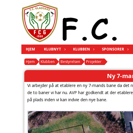
HJEM
KLUBNYT
KLUBBEN
SPONSORER
Hjem
Klubben
Bestyrelsen
Projekter
Ny 7-ma
Vi arbejder på at etablere en ny 7-mands bane da det n
de to baner vi har nu. AVP har godkendt at der etablere
på plads inden vi kan indvie den nye bane.