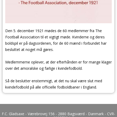
Den 5. december 1921 mødes de 60 medlemmer fra The
Football Association til et vigtigt møde. Kvinderne og deres
boldspil er på dagsordenen, for de 60 mænd i forbundet har
besluttet at noget må gøres.
Medlemmerne oplever, at der efterhånden er for mange klager
over det amoralske og farlige i kvindefodbold.
Så de beslutter enstemmigt, at det nu skal være slut med
kvindefodbold på alle officielle fodboldbaner i England.
F.C. Gladsaxe - Værebrovej 156 - 2880 Bagsværd - Danmark - CVR-