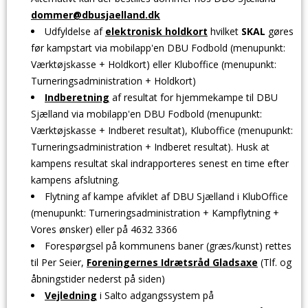
dommer@dbusjaelland.dk
Udfyldelse af
elektronisk holdkort
hvilket
SKAL
gøres
før kampstart via mobilapp'en DBU Fodbold (menupunkt:
Værktøjskasse + Holdkort) eller Kluboffice (menupunkt:
Turneringsadministration + Holdkort)
Indberetning
af resultat for hjemmekampe til DBU
Sjælland via mobilapp'en DBU Fodbold (menupunkt:
Værktøjskasse + Indberet resultat), Kluboffice (menupunkt:
Turneringsadministration + Indberet resultat). Husk at
kampens resultat skal indrapporteres senest en time efter
kampens afslutning.
Flytning af kampe afviklet af DBU Sjælland i KlubOffice
(menupunkt: Turneringsadministration + Kampflytning +
Vores ønsker) eller på 4632 3366
Forespørgsel på kommunens baner (græs/kunst) rettes
til Per Seier,
Foreningernes Idrætsråd Gladsaxe
(Tlf. og
åbningstider nederst på siden)
Vejledning
i Salto adgangssystem på