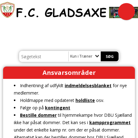
Kun i Træner
Ansvarsområder
Indhentning af udfyldt
indmeldelsesblanket
for nye
medlemmer.
Holdmappe med opdateret
holdliste
osv.
Følge op på
kontingent
Bestille dommer
til hjemmekampe hvor DBU Sjælland
ikke har påsat dommer. Det kan ses i
kampprogrammet
under det enkelte kamp nr. om der er påsat dommer.
Alternativt kan der bestilles dommer hos DBU Sjælland