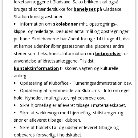
Idrætsanlæggene i Gladsaxe. Salto brikken skal også
bruges til at tænde/slukke for
banelyset
på Gladsaxe
Stadion kunstgræsbaner.
Information om
skolebaner
mht. opstregnings-,
klippe- og hviledage. Desuden antal mål og opstregninger
pr. bane. Skolebanerne har åbent fra uge 14 til uge 41, dvs.
at kampe udenfor åbningssæsonen skal placeres andre
steder som f.eks. kunst. Information om
betingelser
for
anvendelse af idrætsanlæggene. Tilsidst
kontaktinformation
til skoler, vagten og kulturelle
anlæg.
Opdatering af Kluboffice - Turneringsadministration osv.
Opdatering af hjemmeside via Klub-cms - Info om eget
hold, Nyheder, mailinglister, nyhedsbreve osv.
Sikre hjørneflag er afleveret tilbage i materialeskabet.
Sikre at sækkevogn med hjørneflag, stålstænger og
snor er afleveret tilbage i klubben.
Sikre at holdets tøj og udstyr er leveret tilbage og
opbevares forsvarligt i holdskabet.