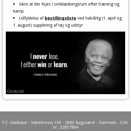
Sikre at der fejes i omklædningsrum efter træning og
kamp.
Udfyldelse af
bestillingsliste
ved halvårlig (1. april og
1. august) supplering af tøj og udstyr
F.C. Gladsaxe - Værebrovej 156 - 2880 Bagsværd - Danmark - CVR-
nr.:
32857884