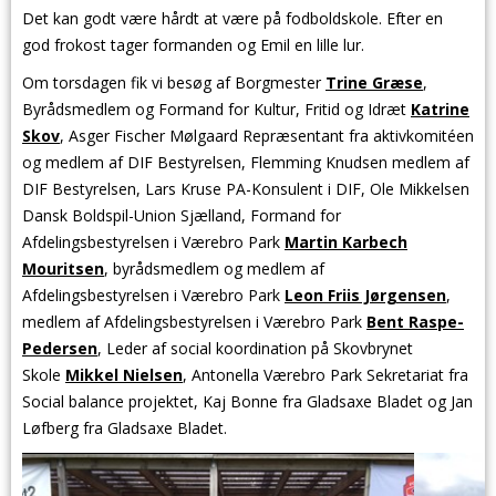
Det kan godt være hårdt at være på fodboldskole. Efter en
god frokost tager formanden og Emil en lille lur.
Om torsdagen fik vi besøg af Borgmester
Trine Græse
,
Byrådsmedlem og Formand for Kultur, Fritid og Idræt
Katrine
Skov
, Asger Fischer Mølgaard Repræsentant fra aktivkomitéen
og medlem af DIF Bestyrelsen, Flemming Knudsen medlem af
DIF Bestyrelsen, Lars Kruse PA-Konsulent i DIF, Ole Mikkelsen
Dansk Boldspil-Union Sjælland, Formand for
Afdelingsbestyrelsen i Værebro Park
Martin Karbech
Mouritsen
, byrådsmedlem o
g medlem af
Afdelingsbestyrelsen i Værebro Park
Leon Friis Jørgensen
,
medlem af Afdelingsbestyrelsen i Værebro Park
Bent Raspe-
Pedersen
, Leder af social koordination på Skovbrynet
Skole
Mikkel Nielsen
, Antonella Værebro Park Sekretariat fra
Social balance projektet, Kaj Bonne fra Gladsaxe Bladet og Jan
Løfberg fra Gladsaxe Bladet.