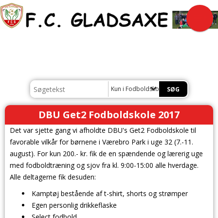
Kun i Fodboldskole
DBU Get2 Fodboldskole 2017
Det var sjette gang vi afholdte DBU's Get2 Fodboldskole til
favorable vilkår for børnene i Værebro Park i uge 32 (7.-11.
august). For kun 200.- kr. fik de en spændende og lærerig uge
med fodboldtræning og sjov fra kl. 9:00-15:00 alle hverdage.
Alle deltagerne fik desuden:
Kamptøj bestående af t-shirt, shorts og strømper
Egen personlig drikkeflaske
Select fodbold