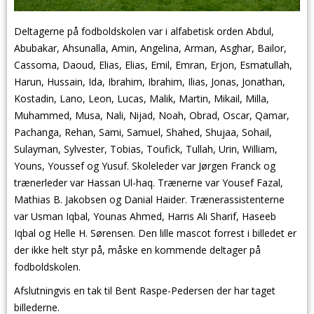
Deltagerne på fodboldskolen var i alfabetisk orden Abdul,
Abubakar, Ahsunalla, Amin, Angelina, Arman, Asghar, Bailor,
Cassoma, Daoud, Elias, Elias, Emil, Emran, Erjon, Esmatullah,
Harun, Hussain, Ida, Ibrahim, Ibrahim, Ilias, Jonas, Jonathan,
Kostadin, Lano, Leon, Lucas, Malik, Martin, Mikail, Milla,
Muhammed, Musa, Nali, Nijad, Noah, Obrad, Oscar, Qamar,
Pachanga, Rehan, Sami, Samuel, Shahed, Shujaa, Sohail,
Sulayman, Sylvester, Tobias, Toufick, Tullah, Urin, William,
Youns, Youssef og Yusuf. Skoleleder var Jørgen Franck og
trænerleder var Hassan Ul-haq. Trænerne var Yousef Fazal,
Mathias B. Jakobsen og Danial Haider. Trænerassistenterne
var Usman Iqbal, Younas Ahmed, Harris Ali Sharif, Haseeb
Iqbal og Helle H. Sørensen. Den lille mascot forrest i billedet er
der ikke helt styr på, måske en kommende deltager på
fodboldskolen.
Afslutningvis en tak til Bent Raspe-Pedersen der har taget
billederne.