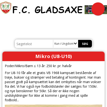
Kun i Ungdom
Mikro (U8-U10)
Poder/Mikro/Børn ≤ 13 år: 250 kr. pr. halvår
For U8-10 får alle et gratis VB 1968 kampsæt bestående af
trøje, bukser og strømper ved betaling af kontingent. Har man
passet godt på kampsættet kan det ombyttes når man vokser
fra det. Vi har også nye fodboldstøvler der sælges for 150kr.
og nye benskinner for 50kr. Så der er ikke nogen
undskyldninger for ikke at komme i gang med at spille
fodbold...