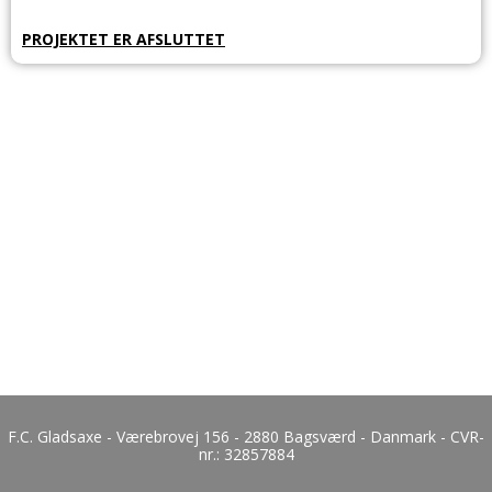
PROJEKTET ER AFSLUTTET
F.C. Gladsaxe - Værebrovej 156 - 2880 Bagsværd - Danmark - CVR-
nr.:
32857884