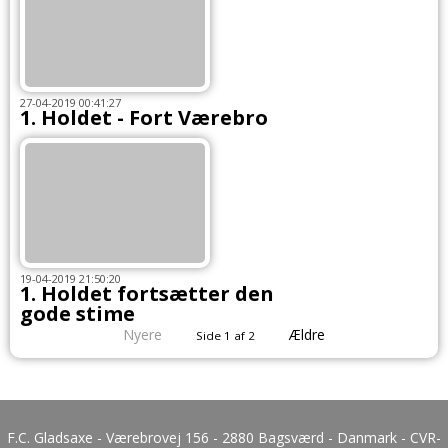
27-04-2019 00:41:27
1. Holdet - Fort Værebro
19-04-2019 21:50:20
1. Holdet fortsætter den
gode stime
Nyere
Ældre
Side 1 af 2
F.C. Gladsaxe - Værebrovej 156 - 2880 Bagsværd - Danmark - CVR-