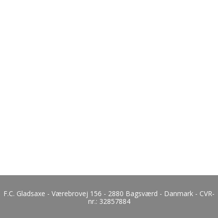
F.C. Gladsaxe - Værebrovej 156 - 2880 Bagsværd - Danmark - CVR-
nr.:
32857884