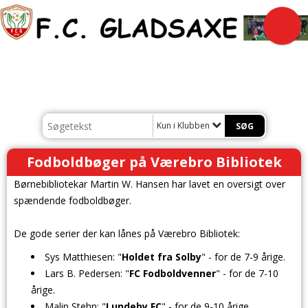
Kun i Klubben
Fodboldbøger på Værebro Bibliotek
Børnebibliotekar Martin W. Hansen har lavet en oversigt over
spændende fodboldbøger.
De gode serier der kan lånes på Værebro Bibliotek:
Sys Matthiesen: "
Holdet fra Solby
" - for de 7-9 årige.
Lars B. Pedersen: "
FC Fodboldvenner
" - for de 7-10
årige.
Malin Stehn: "
Lundeby FC
" - for de 9-10 årige.