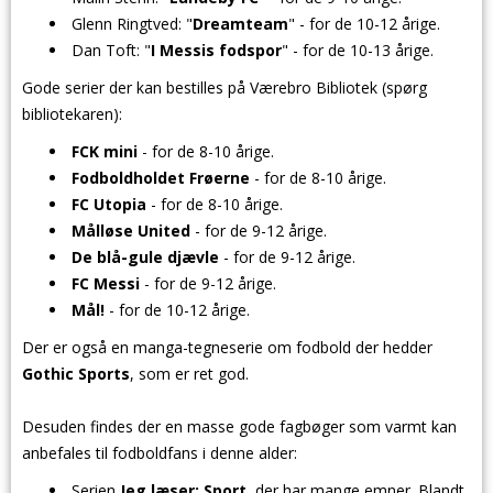
Glenn Ringtved: "
Dreamteam
" - for de 10-12 årige.
Dan Toft: "
I Messis fodspor
" - for de 10-13 årige.
Gode serier der kan bestilles på Værebro Bibliotek (spørg
bibliotekaren):
FCK mini
- for de 8-10 årige.
Fodboldholdet Frøerne
- for de 8-10 årige.
FC Utopia
- for de 8-10 årige.
Målløse United
- for de 9-12 årige.
De blå-gule djævle
- for de 9-12 årige.
FC Messi
- for de 9-12 årige.
Mål!
- for de 10-12 årige.
Der er også en manga-tegneserie om fodbold der hedder
Gothic Sports
, som er ret god.
Desuden findes der en masse gode fagbøger som varmt kan
anbefales til fodboldfans i denne alder:
Serien
Jeg læser: Sport
, der har mange emner. Blandt