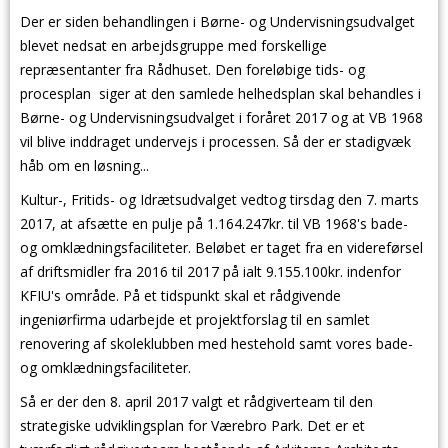
Der er siden behandlingen i Børne- og Undervisningsudvalget
blevet nedsat en arbejdsgruppe med forskellige
repræsentanter fra Rådhuset. Den foreløbige tids- og
procesplan siger at den samlede helhedsplan skal behandles i
Børne- og Undervisningsudvalget i foråret 2017 og at VB 1968
vil blive inddraget undervejs i processen. Så der er stadigvæk
håb om en løsning...
Kultur-, Fritids- og Idrætsudvalget vedtog tirsdag den 7. marts
2017, at afsætte en pulje på 1.164.247kr. til VB 1968's bade-
og omklædningsfaciliteter. Beløbet er taget fra en videreførsel
af driftsmidler fra 2016 til 2017 på ialt 9.155.100kr. indenfor
KFIU's område. På et tidspunkt skal et rådgivende
ingeniørfirma udarbejde et projektforslag til en samlet
renovering af skoleklubben med hestehold samt vores bade-
og omklædningsfaciliteter.
Så er der den 8. april 2017 valgt et rådgiverteam til den
strategiske udviklingsplan for Værebro Park. Det er et