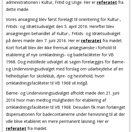
administrationen i Kultur, Fritid og Unge. Her er
referatet
fra
dette møde.
Vores ansøgning blev først forelagt til orientering for
Kultur-,
Fritids- og Idrætsudvalget den 5. april 2016. Herefter blev
ansøgningen
behandlet af Kultur-, Fritids- og Idrætsudvalget
på deres møde den 7. juni 2016. Her er
referatet
fra mødet.
Kort fortalt blev der ikke fremsat anlægsønske i forhold til
etablering af nye omklædnings- og badefaciliteter for VB
1968. Dog indstillede udvalget at sagen forelægges for Børne-
og Undervisningsudvalget med forslag om udarbejdelse af en
helhedsplan for skoleklub, dyre- og hestehold, hvori
omklædningsfaciliteter til VB 1968 vil indgå.
Børne- og Undervisningsudvalget afholdt møde den 21. juni
2016 hvor man medtog muligheden for etablering af
omklædningsfaciliteter til VB 1968. Desuden fik man forlænget
dispensationen for badecontainerne under henvisning til at der
ville blive etableret en mere permanent løsning. Her er
referatet
fra mødet.