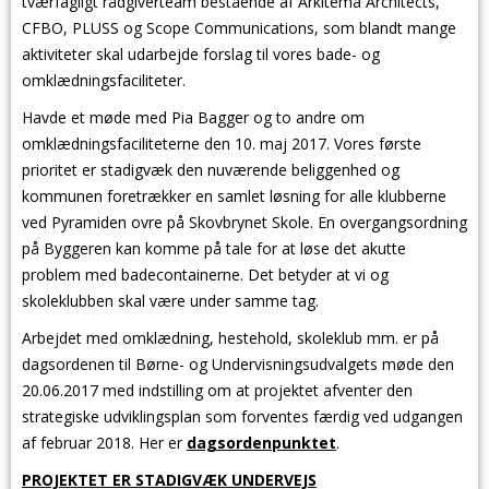
tværfagligt rådgiverteam bestående af Arkitema Architects,
CFBO, PLUSS og Scope Communications, som blandt mange
aktiviteter skal udarbejde forslag til vores bade- og
omklædningsfaciliteter.
Havde et møde med Pia Bagger og to andre om
omklædningsfaciliteterne den 10. maj 2017. Vores første
prioritet er stadigvæk den nuværende beliggenhed og
kommunen foretrækker en samlet løsning for alle klubberne
ved Pyramiden ovre på Skovbrynet Skole. En overgangsordning
på Byggeren kan komme på tale for at løse det akutte
problem med badecontainerne. Det betyder at vi og
skoleklubben skal være under samme tag.
Arbejdet med omklædning, hestehold, skoleklub mm. er på
dagsordenen til Børne- og Undervisningsudvalgets møde den
20.06.2017 med indstilling om at projektet afventer den
strategiske udviklingsplan som forventes færdig ved udgangen
af februar 2018. Her er
dagsordenpunktet
.
PROJEKTET ER STADIGVÆK UNDERVEJS